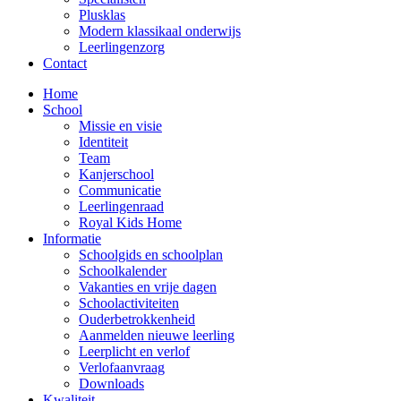
Plusklas
Modern klassikaal onderwijs
Leerlingenzorg
Contact
Home
School
Missie en visie
Identiteit
Team
Kanjerschool
Communicatie
Leerlingenraad
Royal Kids Home
Informatie
Schoolgids en schoolplan
Schoolkalender
Vakanties en vrije dagen
Schoolactiviteiten
Ouderbetrokkenheid
Aanmelden nieuwe leerling
Leerplicht en verlof
Verlofaanvraag
Downloads
Kwaliteit