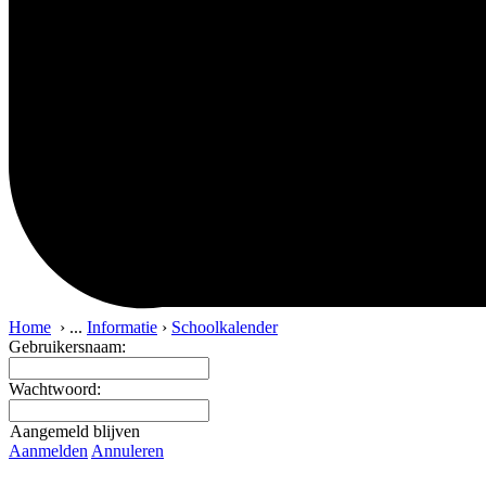
Home
›
...
Informatie
›
Schoolkalender
Gebruikersnaam:
Wachtwoord:
Aangemeld blijven
Aanmelden
Annuleren