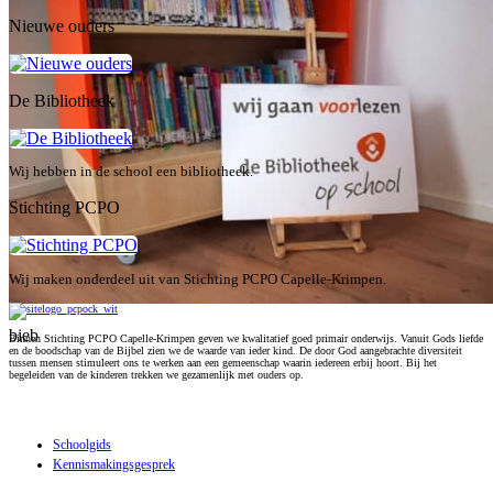
Nieuwe ouders
De Bibliotheek
Wij hebben in de school een bibliotheek.
Stichting PCPO
Wij maken onderdeel uit van Stichting PCPO Capelle-Krimpen.
bieb
Binnen Stichting PCPO Capelle-Krimpen geven we kwalitatief goed primair onderwijs. Vanuit Gods liefde
en de boodschap van de Bijbel zien we de waarde van ieder kind. De door God aangebrachte diversiteit
tussen mensen stimuleert ons te werken aan een gemeenschap waarin iedereen erbij hoort. Bij het
begeleiden van de kinderen trekken we gezamenlijk met ouders op.
Over de school
Schoolgids
Kennismakingsgesprek