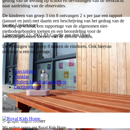
gedrag van de leerling op school en bevindingen van de leerkracht
naar aanleiding van de observaties.
De kinderen van groep 3 t/m 8 ontvangen 2 x per jaar een rapport
(januari en juni) met daarin een beschrijving van het gedrag van de
locatie Lijstersingel
leerling op school, een rapportage van de afgenomen niet-
methodegebonden toetsen en een beoordeling voor de
Lijstersingel 22, 2902 JD Capelle aan den IJssel
methodegebonden toetsen van de diverse vakken.
De leerlingen van groep 8 maken de eindtoets. Ook hiervan
ontvangt u een rapportage.
Specialisten
Plusklas
Modern klassikaal onderwijs
Leerlingenzorg
Royal Kids Home
5- gelijke dagen rooster
Wij werken samen met Royal Kids Home