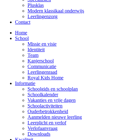
Plusklas
Modern klassikaal onderwijs
Leerlingenzorg
Contact
Home
School
Missie en visie
Identiteit
Team
Kanjerschool
Communicatie
Leerlingenraad
Royal Kids Home
Informatie
Schoolgids en schoolplan
Schoolkalender
Vakanties en vrije dagen
Schoolactiviteiten
Ouderbetrokkenheid
Aanmelden nieuwe leerling
Leerplicht en verlof
Verlofaanvraag
Downloads
Kwaliteit