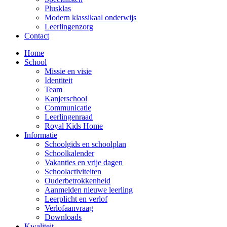
Plusklas
Modern klassikaal onderwijs
Leerlingenzorg
Contact
Home
School
Missie en visie
Identiteit
Team
Kanjerschool
Communicatie
Leerlingenraad
Royal Kids Home
Informatie
Schoolgids en schoolplan
Schoolkalender
Vakanties en vrije dagen
Schoolactiviteiten
Ouderbetrokkenheid
Aanmelden nieuwe leerling
Leerplicht en verlof
Verlofaanvraag
Downloads
Kwaliteit