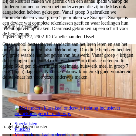
Bij de kleuters maken we gebruik van een aantal Ipads waarop de
kinderen kunnen oefenen met onderwerpen die zij in de klas ook
aangeboden hebben gekregen. Vanaf groep 3 gebruiken we
chromebooks en vanaf groep 5 gebruiken we Snappet. Snappet is
een device wat complete rekenlessen geeft en waar leerlingen hun
locatie Lijstersingel
rekenopgaven op maken. Daarnaast gebruiken zij een schrift voor
de berekening.
Lijstersingel 22, 2902 JD Capelle aan den IJssel
Onze school besteedt veel aandacht aan het leren leren en aan het
ontwikkelen van een juiste leerhouding. Om dit te bereiken hechten
wij grote waarde aan het geven van huiswerk. Vanaf groep 4 krijgen
de leerlingen incidenteel extra werk mee om thuis te oefenen. In
groep 6 krijgen de leerlingen regelmatig huiswerk mee, in groep 7
en 8 (bijna) dagelijks. Na deze opbouw kunnen zij goed voorbereid
de stap naar het voortgezet onderwijs maken.
Specialisten
5- gelijke dagen rooster
Plusklas
Modern klassikaal onderwijs