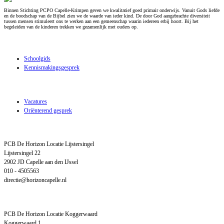
Binnen Stichting PCPO Capelle-Krimpen geven we kwalitatief goed primair onderwijs. Vanuit Gods liefde
en de boodschap van de Bijbel zien we de waarde van ieder kind. De door God aangebrachte diversiteit
tussen mensen stimuleert ons te werken aan een gemeenschap waarin iedereen erbij hoort. Bij het
begeleiden van de kinderen trekken we gezamenlijk met ouders op.
Over de school
Schoolgids
Kennismakingsgesprek
Werken bij stichting PCPO
Vacatures
Oriënterend gesprek
Locatie Lijstersingel
PCB De Horizon Locatie Lijstersingel
Lijstersingel 22
2902 JD Capelle aan den IJssel
010 - 4505563
directie@horizoncapelle.nl
Locatie Koggerwaard
PCB De Horizon Locatie Koggerwaard
Koggerwaard 1