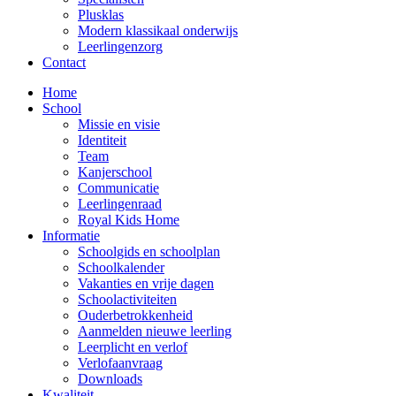
Plusklas
Modern klassikaal onderwijs
Leerlingenzorg
Contact
Home
School
Missie en visie
Identiteit
Team
Kanjerschool
Communicatie
Leerlingenraad
Royal Kids Home
Informatie
Schoolgids en schoolplan
Schoolkalender
Vakanties en vrije dagen
Schoolactiviteiten
Ouderbetrokkenheid
Aanmelden nieuwe leerling
Leerplicht en verlof
Verlofaanvraag
Downloads
Kwaliteit