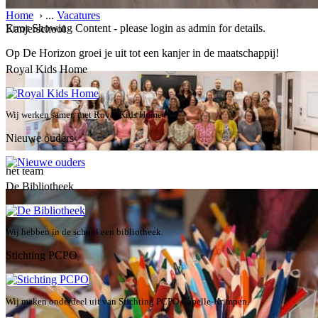
Home
›
...
Vacatures
Error Showing Content - please login as admin for details.
Kanjerschool
Op De Horizon groei je uit tot een kanjer in de maatschappij!
Royal Kids Home
Wij werken samen met Royal Kids Home
Nieuwe ouders
het team
De Bibliotheek
Wij hebben in de school een bibliotheek.
Stichting PCPO
Wij maken onderdeel uit van Stichting PCPO Capelle-Krimpen.